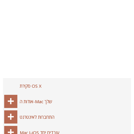
סקירת OS X
אודות ה-Mac שלך
התחברות לאינטרנט
Mac ו-iOS עובדים יחד