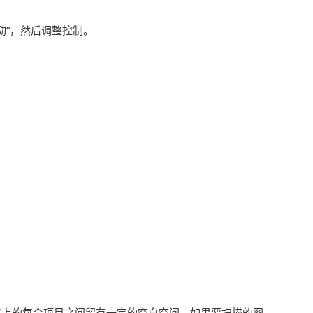
动”，然后调整控制。
仪上的每个项目之间留有一定的空白空间。如果要扫描的图