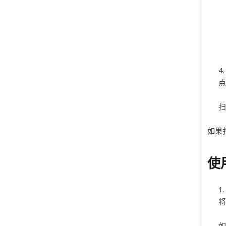
点
扫
如果
使
将
如