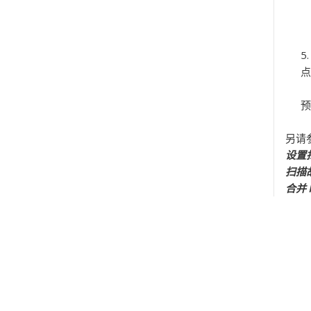
点
预
另请
设置
扫描
合并 