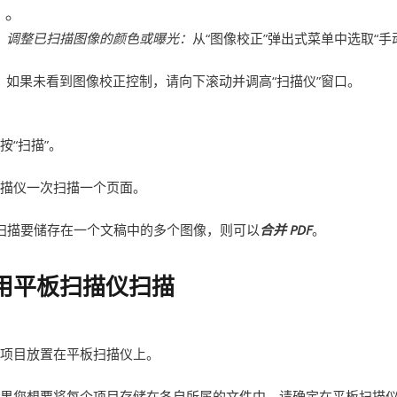
调整已扫描图像的颜色或曝光：
从“图像校正”弹出式菜单中选取“手
如果未看到图像校正控制，请向下滚动并调高“扫描仪”窗口。
按“扫描”。
描仪一次扫描一个页面。
扫描要储存在一个文稿中的多个图像，则可以
合并 PDF
。
用平板扫描仪扫描
项目放置在平板扫描仪上。
果您想要将每个项目存储在各自所属的文件中，请确定在平板扫描